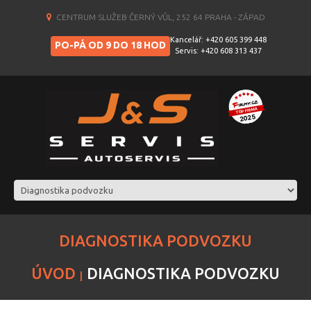
CENTRUM SLUŽEB ČERNÝ VŮL, 252 64 PRAHA - ZÁPAD
Kancelář: +420 605 399 448
PO-PÁ OD 9 DO 18 HOD
Servis: +420 608 313 437
DIAGNOSTIKA PODVOZKU
ÚVOD
DIAGNOSTIKA PODVOZKU