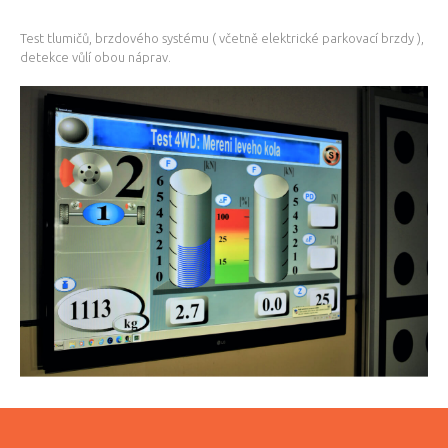
Test tlumičů, brzdového systému ( včetně elektrické parkovací brzdy ),
detekce vůlí obou náprav.