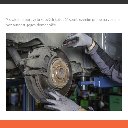
Provádíme opravy brzdových kotoučů soustružením přímo na vozidle
bez nutnosti jejich demontáže.