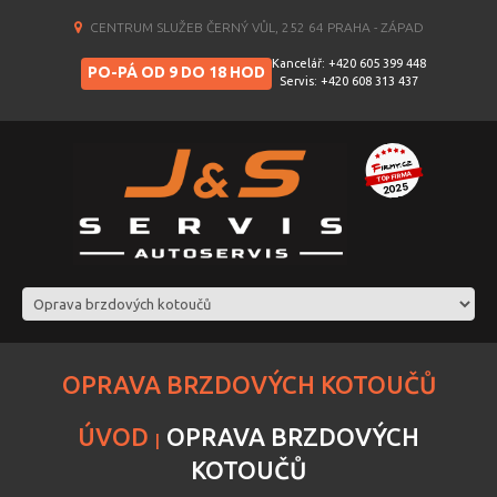
CENTRUM SLUŽEB ČERNÝ VŮL, 252 64 PRAHA - ZÁPAD
Kancelář: +420 605 399 448
PO-PÁ OD 9 DO 18 HOD
Servis: +420 608 313 437
OPRAVA BRZDOVÝCH KOTOUČŮ
ÚVOD
OPRAVA BRZDOVÝCH
KOTOUČŮ