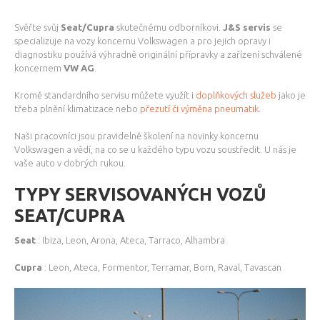
Svěřte svůj
Seat/Cupra
skutečnému odborníkovi.
J&S servis
se
specializuje na vozy koncernu Volkswagen a pro jejich opravy i
diagnostiku používá výhradně originální přípravky a zařízení schválené
koncernem
VW AG
.
Kromě standardního servisu můžete využít i
doplňkových služeb
jako je
třeba plnění klimatizace nebo
přezutí či výměna pneumatik
.
Naši pracovníci jsou pravidelně školení na novinky koncernu
Volkswagen a vědí, na co se u každého typu vozu soustředit. U nás je
vaše auto v dobrých rukou.
TYPY SERVISOVANÝCH VOZŮ
SEAT/CUPRA
Seat
: Ibiza, Leon, Arona, Ateca, Tarraco, Alhambra
Cupra
: Leon, Ateca, Formentor, Terramar, Born, Raval, Tavascan