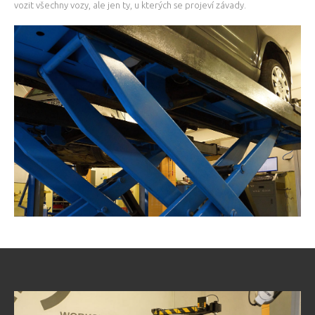
vozit všechny vozy, ale jen ty, u kterých se projeví závady.