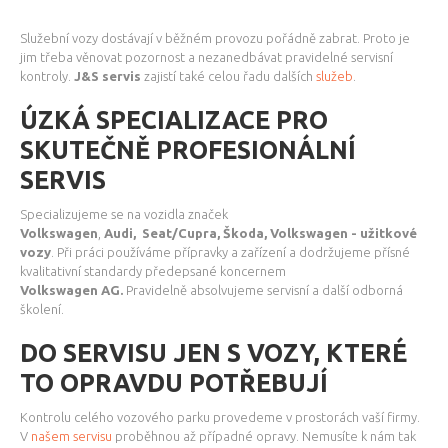
Služební vozy dostávají v běžném provozu pořádně zabrat. Proto je
jim třeba věnovat pozornost a nezanedbávat pravidelné servisní
kontroly.
J&S servis
zajistí také celou řadu dalších
služeb
.
ÚZKÁ SPECIALIZACE PRO
SKUTEČNĚ PROFESIONÁLNÍ
SERVIS
Specializujeme se na vozidla značek
Volkswagen
,
Audi,
Seat/Cupra, Škoda, Volkswagen - užitkové
vozy
. Při práci používáme přípravky a zařízení a dodržujeme přísné
kvalitativní standardy předepsané koncernem
Volkswagen
AG.
Pravidelně absolvujeme servisní a další odborná
školení.
DO SERVISU JEN S VOZY, KTERÉ
TO OPRAVDU POTŘEBUJÍ
Kontrolu celého vozového parku provedeme v prostorách vaší firmy.
V
našem servisu
proběhnou až případné opravy. Nemusíte k nám tak