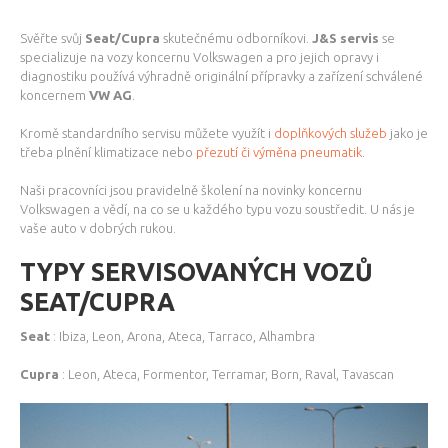
Svěřte svůj
Seat/Cupra
skutečnému odborníkovi.
J&S servis
se
specializuje na vozy koncernu Volkswagen a pro jejich opravy i
diagnostiku používá výhradně originální přípravky a zařízení schválené
koncernem
VW AG
.
Kromě standardního servisu můžete využít i
doplňkových služeb
jako je
třeba plnění klimatizace nebo
přezutí či výměna pneumatik
.
Naši pracovníci jsou pravidelně školení na novinky koncernu
Volkswagen a vědí, na co se u každého typu vozu soustředit. U nás je
vaše auto v dobrých rukou.
TYPY SERVISOVANÝCH VOZŮ
SEAT/CUPRA
Seat
: Ibiza, Leon, Arona, Ateca, Tarraco, Alhambra
Cupra
: Leon, Ateca, Formentor, Terramar, Born, Raval, Tavascan